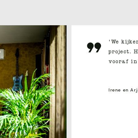
'We kijke
project. 
vooraf in
Irene en Ar