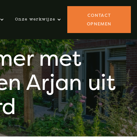
CONTACT
Onze werkwijze
OPNEMEN
amer met
n Arjan uit
rd