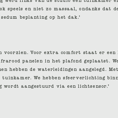
ng werd links van de studio een tuinkamer en
k speels en niet zo massaal, ondanks dat d
sedum beplanting op het dak.’
n voorzien. Voor extra comfort staat er een
frarood panelen in het plafond geplaatst. W
n hebben de waterleidingen aangelegd. Met 
de tuinkamer. We hebben sfeerverlichting bi
g wordt aangestuurd via een lichtsensor.’