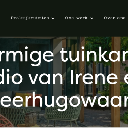
Praktijkruimtes
Ons werk
Over ons
rmige tuink
io van Irene e
eerhugowaa