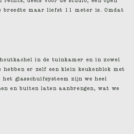
 rechts, deels voor de studio, een open
e breedte maar liefst 11 meter is. Omdat
 houtkachel in de tuinkamer en in zowel
e hebben er zelf een klein keukenblok met
het glasschuifsysteem zijn we heel
nnen en buiten laten aanbrengen, wat we