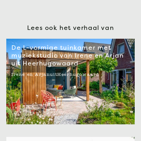
Lees ook het verhaal van
De L-vormige tuinkamer met
muziekstudio van Irene en Arjan
uit Heerhugowaard
Irene en Arjan
uit
Heerhugowaard