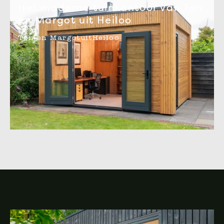
Het moderne tuinkantoor van Ton
en Margot uit Heiloo
Ton en Margot
uit
Heiloo