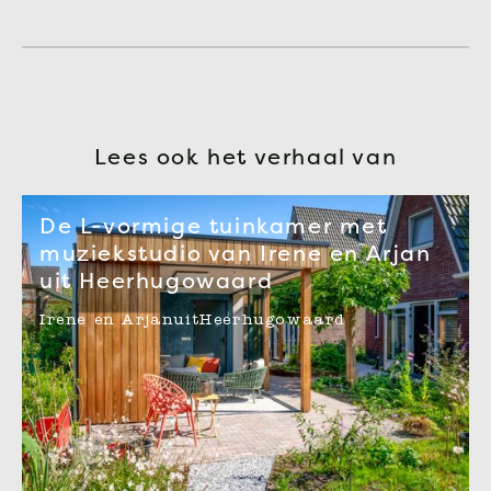
Lees ook het verhaal van
De L-vormige tuinkamer met
muziekstudio van Irene en Arjan
uit Heerhugowaard
Irene en Arjan
uit
Heerhugowaard