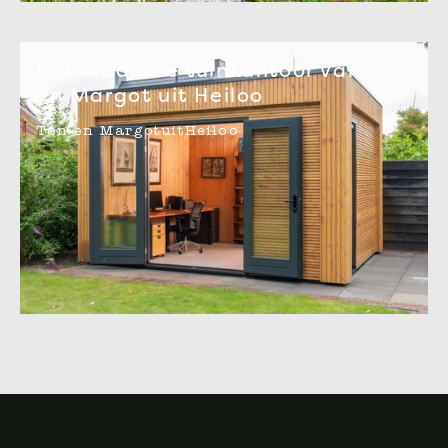
Het moderne tuinkantoor van Ton
en Margot uit Heiloo
Ton en Margot
uit
Heiloo