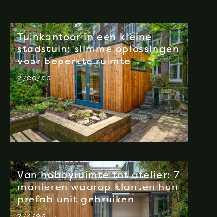
Tuinkantoor in een kleine
stadstuin: slimme oplossingen
voor beperkte ruimte
7/20/26
Van hobbyruimte tot atelier: 7
manieren waarop klanten hun
prefab unit gebruiken